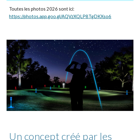
Toutes les photos 2026 sont ici:
https://photos.app.goo.gl/AQVzXQLP8TgDKXso6
Un concept créé par les