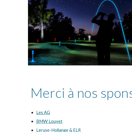
Merci à nos spon
Les AG
BMW Louyet
Leruse-Hollange & ELR