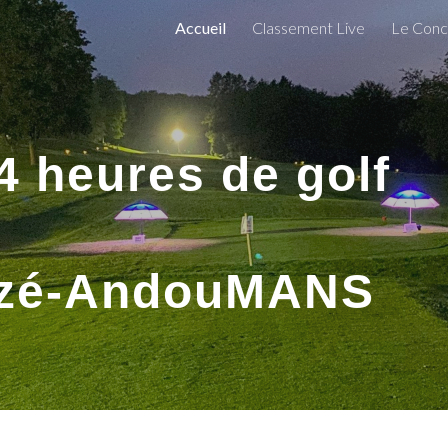
Accueil
Classement Live
Le Conc
ip to main content
Skip to navigat
4 heures de golf
zé-AndouMANS