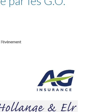
é par les G.O.
t l'évènement