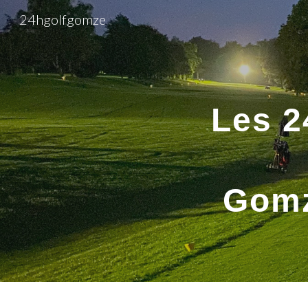
24hgolfgomze
Sk
Les 2
Gom